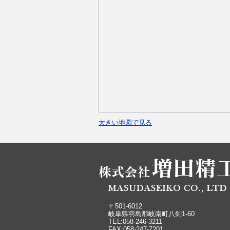
大きい地図で見る
〒501-6012
岐阜県羽島郡岐南町八剣1-60
TEL:058-246-3211
FAX:058-247-7201